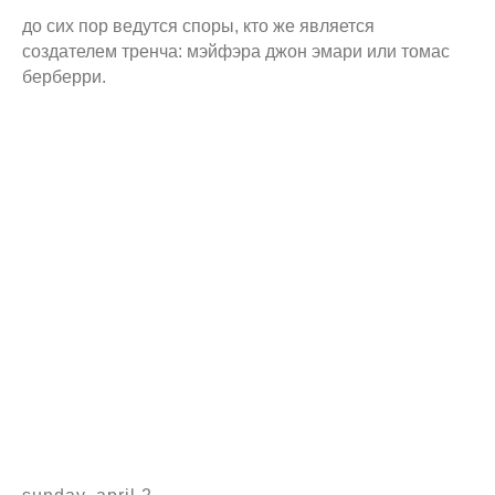
до сих пор ведутся споры, кто же является
создателем тренча: мэйфэра джон эмари или томас
берберри.