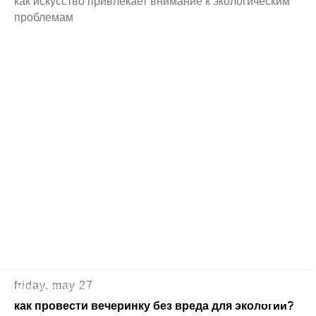
как искусство привлекает внимание к экологическим
проблемам
friday, may 27
используя наш сайт, вы даете согласие на
ок
использование файлов cookie
как провести вечеринку без вреда для экологии?