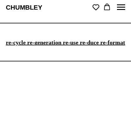
CHUMBLEY
re-
cycle re-
g
eneration re-
use re-
duce re-
format