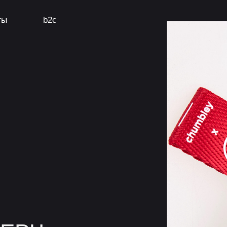
ты
b2c