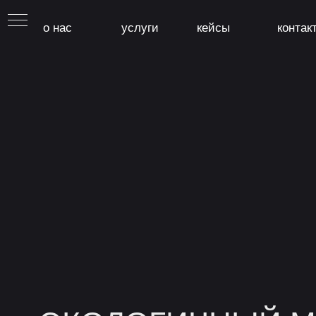
о нас
услуги
кейсы
контак